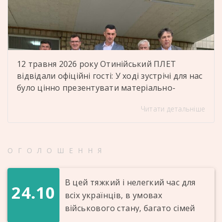
12 травня 2026 року Отинійський ПЛЕТ
відвідали офіційні гості: У ході зустрічі для нас
було цінно презентувати матеріально-
технічну базу ліцею, навчальні кабінети,
Читати детальніше
майстерні, лабораторії та гуртожиток, де
проживають здобувачі освіти. Дякуємо
представникам департаменту освіти і науки
обласної державної адміністрації за увагу до
ОГОЛОШЕННЯ
діяльності нашого закладу, відкритий діалог,
теплу та дружню атмосферу, конструктивне
В цей тяжкий і нелегкий час для
спілкування та фаховий […]
24.10
всіх українців, в умовах
військового стану, багато сімей
вже постраждало від рук ворога. В