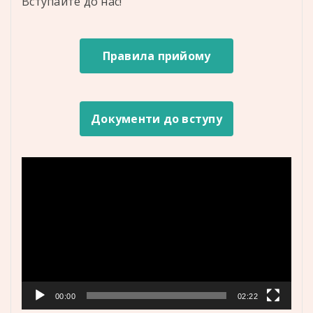
Вступайте до нас!
Правила прийому
Документи до вступу
Відеопрогравач
00:00
02:22