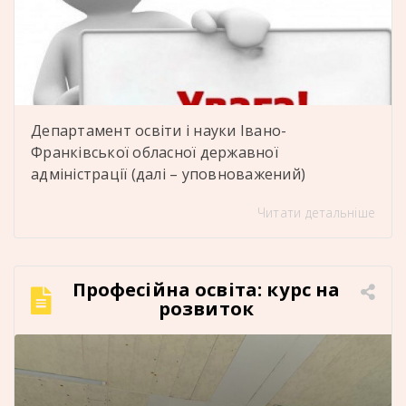
Департамент освіти і науки Івано-
Франківської обласної державної
адміністрації (далі – уповноважений)
оголошує про відбір кандидатів до складу
Читати детальніше
наглядової ради ДПТНЗ «Отинійський
професійний ліцей енергетичних технологій»
селище Отинія, Коломийський район, Івано-
Франківська область Детальніше тут:
Професійна освіта: курс на
розвиток