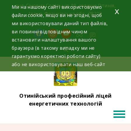
Skip
вул. Січових Стрільців 10, селище Отинія,
Ми на нашому сайті використовуємо
x
to
Івано-Франківська обл., 78223
файли cookie, якщо ви не згодні, щоб
content
ми використовували даний тип файлів,
03433 62380
ви повинні відповідним чином
facebook
instagram
youtube
встановити налаштування вашого
браузера (в такому випадку ми не
гарантуємо коректної роботи сайту)
або не використовувати наш веб-сайт
Отинійський професійний ліцей
енергетичних технологій