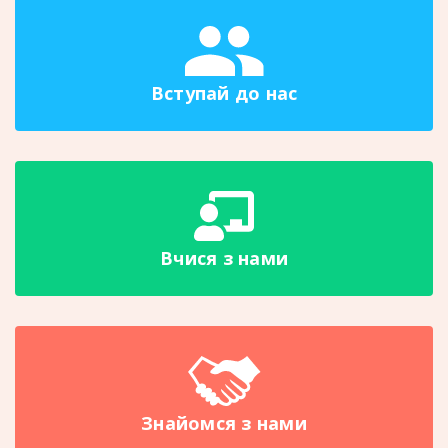
01.09.2026 р. Стипендію в розмірі від 1250 грн.
отримують всі учні. Прийом заяв та документів
у Отинійський професійний ліцей енергетичних
технологій триватиме з 1 червня 2026 року.
Вступай до нас
Вчися з нами
Знайомся з нами