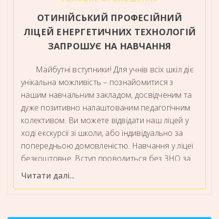
ОТИНІЙСЬКИЙ ПРОФЕСІЙНИЙ
ЛІЦЕЙ ЕНЕРГЕТИЧНИХ ТЕХНОЛОГІЙ
ЗАПРОШУЄ НА НАВЧАННЯ
Майбутні вступники! Для учнів всіх шкіл діє
унікальна можливість – познайомитися з
нашим навчальним закладом, досвідченим та
дуже позитивно налаштованим педагогічним
колективом. Ви можете відвідати наш ліцей у
ході екскурсії зі школи, або індивідуально за
попередньою домовленістю. Навчання у ліцеї
безкоштовне. Вступ проводиться без ЗНО за
результатами співбесіди та поданими
Читати далі...
документами про освіту за 9, або 11 класів.
Термін навчання для випускників 9-х класів – 3
роки, 11-х класів -1,5 роки. Початок занять – з