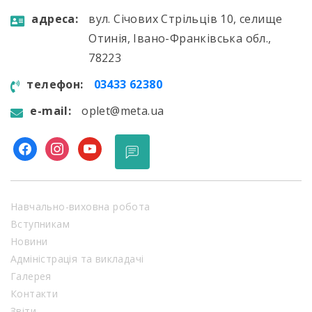
aдресa:
вул. Січових Стрільців 10, селище
Отинія, Івано-Франківська обл.,
78223
телефон:
03433 62380
e-mail:
oplet@meta.ua
facebook
instagram
youtube
Навчально-виховна робота
Вступникам
Новини
Адміністрація та викладачі
Галерея
Контакти
Звіти