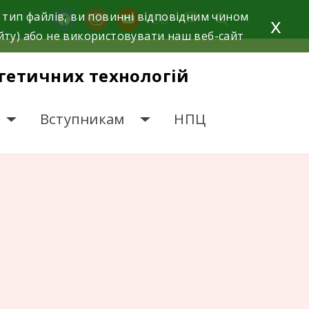
 тип файлів, ви повинні відповідним чином
facebook
instagram
youtube
x
йту) або не використовувати наш веб-сайт
гетичних технологій
Вступникам
НПЦ