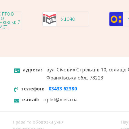
 ПТО В
НО-
УЦОЯО
НКІВСЬКІЙ
АСТІ
aдресa:
вул. Січових Стрільців 10, селище 
Франківська обл., 78223
телефон:
03433 62380
e-mail:
oplet@meta.ua
Права та обов’язки учня
Нау