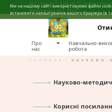
Skip
вул. Січових Стрільців 10, селище Отині
Ми на нашому сайті використовуємо файли cooki
to
Франківська обл., 78223
встановити налаштування вашого браузера (в та
content
Оти
Про
Навчально-вихо
нас
робота
ГОЛОВНА
НАУКОВО-
Науково-методич
Корисні посилан