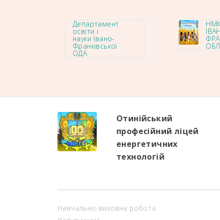
Департамент
НМК
освіти і
ІВА
науки Івано-
ФРА
Франківської
ОБЛ
ОДА
Отинійський
професійний ліцей
енергетичних
технологій
Навчально-виховна робота