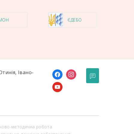
МОН
ЄДЕБО
Отинія, Івано-
facebook
instagram
youtube
ково-методична робота