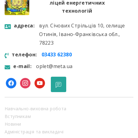
ліцей енергетичних
технологій
aдресa:
вул. Січових Стрільців 10, селище
Отинія, Івано-Франківська обл.,
78223
телефон:
03433 62380
e-mail:
oplet@meta.ua
facebook
instagram
youtube
Навчально-виховна робота
Вступникам
Новини
Адміністрація та викладачі