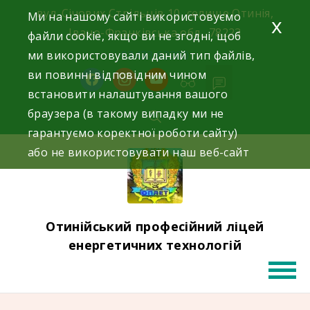
Skip
вул. Січових Стрільців 10, селище Отинія,
Ми на нашому сайті використовуємо
x
to
Івано-Франківська обл., 78223
файли cookie, якщо ви не згодні, щоб
content
ми використовували даний тип файлів,
03433 62380
ви повинні відповідним чином
facebook
instagram
youtube
встановити налаштування вашого
браузера (в такому випадку ми не
гарантуємо коректної роботи сайту)
або не використовувати наш веб-сайт
Отинійський професійний ліцей
енергетичних технологій