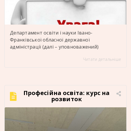
Департамент освіти і науки Івано-
Франківської обласної державної
адміністрації (далі – уповноважений)
оголошує про відбір кандидатів до складу
Читати детальніше
наглядової ради ДПТНЗ «Отинійський
професійний ліцей енергетичних технологій»
селище Отинія, Коломийський район, Івано-
Франківська область Детальніше тут:
Професійна освіта: курс на
розвиток