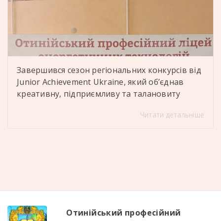
Завершився сезон регіональних конкурсів від
Junior Achievement Ukraine, який об’єднав
креативну, підприємливу та талановиту
молодь Івано-Франківщини Учасники
Читати детальніше
представили свої бізнес-ідеї та проєкти, серед
яких – екопродукція, вироби ручної роботи,
соціальні ініціативи та інноваційні рішення
Отинійський професійний ліцей енергетичних
технологій гідно представили наші команди:
«ArtBits» – креатив, сучасне мислення та
цікаві ідеї «Пастильно» – відповідальність,
наполегливість […]
Отинійський професійний