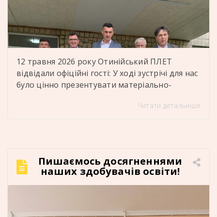
12 травня 2026 року Отинійський ПЛЕТ
відвідали офіційні гості: У ході зустрічі для нас
було цінно презентувати матеріально-
технічну базу ліцею, навчальні кабінети,
Читати детальніше
майстерні, лабораторії та гуртожиток, де
проживають здобувачі освіти. Дякуємо
представникам департаменту освіти і науки
обласної державної адміністрації за увагу до
діяльності нашого закладу, відкритий діалог,
Пишаємось досягненнями
теплу та дружню атмосферу, конструктивне
наших здобувачів освіти!
спілкування та фаховий […]