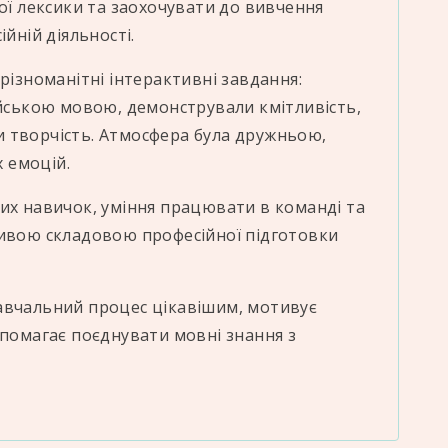
ної лексики та заохочувати до вивчення
йній діяльності.
різноманітні інтерактивні завдання:
ійською мовою, демонстрували кмітливість,
 творчість. Атмосфера була дружньою,
 емоцій.
их навичок, уміння працювати в команді та
ливою складовою професійної підготовки
авчальний процес цікавішим, мотивує
опомагає поєднувати мовні знання з