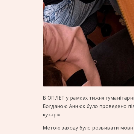
В ОПЛЕТ у рамках тижня гуманітарн
Богданою Аннюк було проведено піз
кухарі».
Метою заходу було розвивати мовні