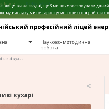
я, Івано-
03433 62380
e, якщо ви не згодні, щоб ми використовували даний
кому випадку ми не гарантуємо коректної роботи са
нійський професійний ліцей енер
вна
Науково-методична
робота
ітливі кухарі
иві кухарі