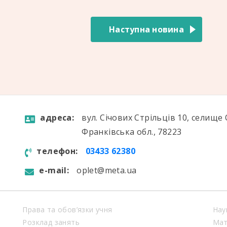
Наступна новина
aдресa:
вул. Січових Стрільців 10, селище 
Франківська обл., 78223
телефон:
03433 62380
e-mail:
oplet@meta.ua
Права та обов’язки учня
Нау
Розклад занять
Мат