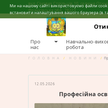
Skip
вул. Січових Стрільців 10, селище Отині
Ми на нашому сайті використовуємо файли cooki
to
Франківська обл., 78223
встановити налаштування вашого браузера (в та
content
Оти
Про
Навчально-вихо
нас
робота
ГОЛОВНА
НОВИНИ
Пр
12.05.2026
Професійна осв