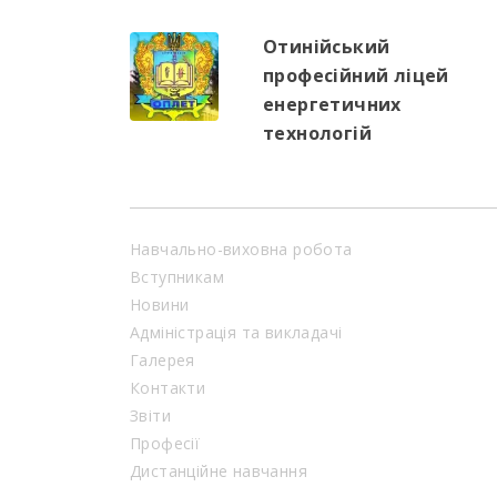
Отинійський
професійний ліцей
енергетичних
технологій
Навчально-виховна робота
Вступникам
Новини
Адміністрація та викладачі
Галерея
Контакти
Звіти
Професії
Дистанційне навчання