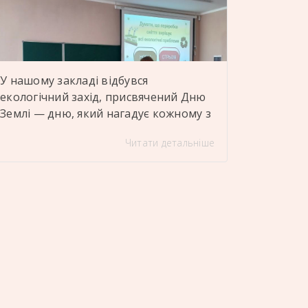
наполегливість […]
У нашому закладі відбувся
екологічний захід, присвячений Дню
Землі — дню, який нагадує кожному з
нас: планета у нас одна, і її майбутнє
Читати детальніше
залежить від наших щоденних
рішень. Захід провела вчитель
біології Людмила Михайлович, яка
залучила учнів до активної участі та
обговорення важливих екологічних
питань. Особливо яскравою
частиною став екологічний конкурс
«Норм чи стрьом», під […]