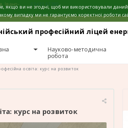
я, Івано-
03433 62380
e, якщо ви не згодні, щоб ми використовували даний
кому випадку ми не гарантуємо коректної роботи са
нійський професійний ліцей енер
вна
Науково-методична
робота
офесійна освіта: курс на розвиток
іта: курс на розвиток