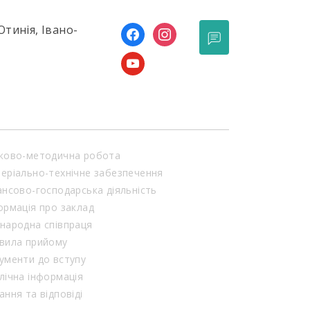
Отинія, Івано-
facebook
instagram
youtube
ково-методична робота
еріально-технічне забезпечення
ансово-господарська діяльність
ормація про заклад
народна співпраця
вила прийому
ументи до вступу
лічна інформація
ання та відповіді