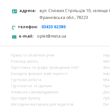
aдресa:
вул. Січових Стрільців 10, селище 
Франківська обл., 78223
телефон:
03433 62380
e-mail:
oplet@meta.ua
Права та обов’язки учня
Нау
Розклад занять
Мат
Підготовка та графік проведення НМТ
Фін
Конкурси фахової майстерності
Інф
Гурткова робота
Між
Гуртожиток та їдальня
Пра
Учнівське самоврядування
Док
Протидія булінгу
Пуб
Методичні матеріали для педагогів
Пит