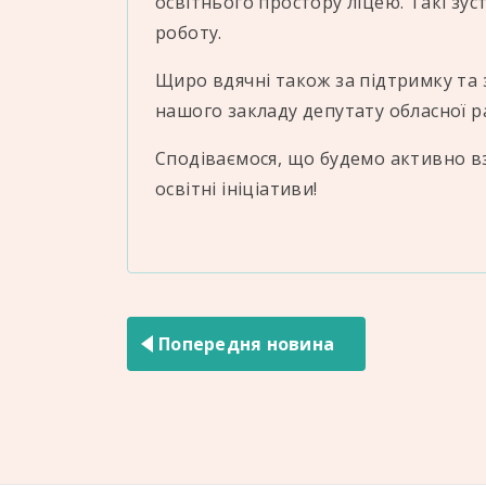
освітнього простору ліцею. Такі зус
роботу.
Щиро вдячні також за підтримку та
нашого закладу депутату обласної 
Сподіваємося, що будемо активно вз
освітні ініціативи!
Навігація
записів
Попередня новина