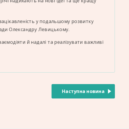
трічі надихають на нові ідеї та ще кращу
 зацікавленість у подальшому розвитку
ради Олександру Левицькому.
аємодіяти й надалі та реалізувати важливі
Наступна новина