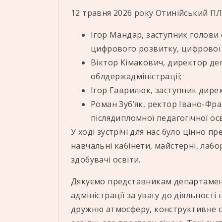
12 травня 2026 року Отинійський ПЛЕ
Ігор Мандар, заступник голови 
цифрового розвитку, цифрової 
Віктор Кімакович, директор деп
облдержадміністрації;
Ігор Гаврилюк, заступник дире
Роман Зуб’як, ректор Івано-Фра
післядипломної педагогічної осв
У ході зустрічі для нас було цінно п
навчальні кабінети, майстерні, лаб
здобувачі освіти.
Дякуємо представникам департамент
адміністрації за увагу до діяльності
дружню атмосферу, конструктивне с