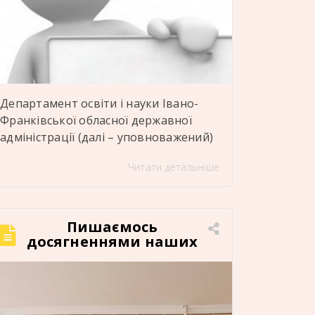
Департамент освіти і науки Івано-
Франківської обласної державної
адміністрації (далі – уповноважений)
оголошує про відбір кандидатів до
Читати детальніше
складу наглядової ради ДПТНЗ
«Отинійський професійний ліцей
енергетичних технологій» селище
Отинія, Коломийський район, Івано-
Пишаємось
Франківська область Детальніше тут:
досягненнями наших
здобувачів освіти!