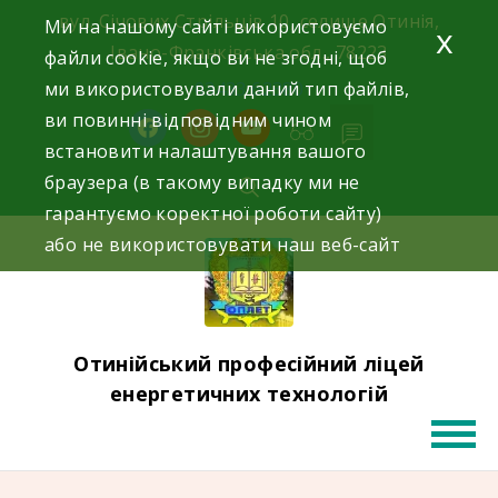
Skip
вул. Січових Стрільців 10, селище Отинія,
Ми на нашому сайті використовуємо
x
to
Івано-Франківська обл., 78223
файли cookie, якщо ви не згодні, щоб
content
ми використовували даний тип файлів,
03433 62380
ви повинні відповідним чином
facebook
instagram
youtube
встановити налаштування вашого
браузера (в такому випадку ми не
гарантуємо коректної роботи сайту)
або не використовувати наш веб-сайт
Отинійський професійний ліцей
енергетичних технологій