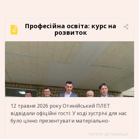
селище Отинія, Коломийський район, Івано-
Франківська область Детальніше тут:
Професійна освіта: курс на
розвиток
12 травня 2026 року Отинійський ПЛЕТ
відвідали офіційні гості: У ході зустрічі для нас
було цінно презентувати матеріально-
технічну базу ліцею, навчальні кабінети,
Читати детальніше
майстерні, лабораторії та гуртожиток, де