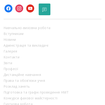
facebook
instagram
youtube
Навчально-виховна робота
Вступникам
Новини
Адміністрація та викладачі
Галерея
Контакти
Звіти
Професії
Дистанційне навчання
Права та обов’язки учня
Розклад занять
Підготовка та графік проведення НМТ
Конкурси фахової майстерності
Гурткова робота