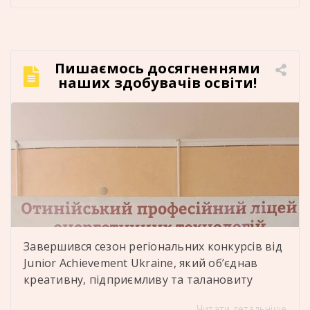
проживають здобувачі освіти. Дякуємо
представникам департаменту освіти і науки
обласної державної адміністрації за увагу до
діяльності нашого закладу, відкритий діалог,
Пишаємось досягненнями
теплу та дружню атмосферу, конструктивне
наших здобувачів освіти!
спілкування та фаховий […]
Завершився сезон регіональних конкурсів від
Junior Achievement Ukraine, який об’єднав
креативну, підприємливу та талановиту
молодь Івано-Франківщини Учасники
Читати детальніше