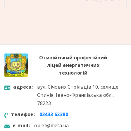
представили свої бізнес-ідеї та проєкти, серед
яких – екопродукція, вироби ручної роботи,
соціальні ініціативи та інноваційні рішення
Отинійський професійний ліцей енергетичних
технологій гідно представили наші команди:
«ArtBits» – креатив, сучасне мислення та
цікаві ідеї «Пастильно» – відповідальність,
наполегливість […]
Отинійський професійний
ліцей енергетичних
технологій
aдресa:
вул. Січових Стрільців 10, селище
Отинія, Івано-Франківська обл.,
78223
телефон:
03433 62380
e-mail:
oplet@meta.ua