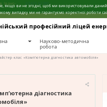
я, Івано-
03433 62380
e, якщо ви не згодні, щоб ми використовували даний
кому випадку ми не гарантуємо коректної роботи са
нійський професійний ліцей енер
вна
Науково-методична
робота
айстер-клас «Комп’ютерна діагностика автомобіля»
мп’ютерна діагностика
омобіля»