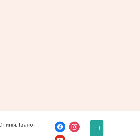
наполегливість […]
Отинія, Івано-
facebook
instagram
youtube