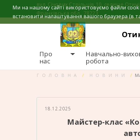
Skip
вул. Січових Стрільців 10, селище Отині
Ми на нашому сайті використовуємо файли cooki
to
Франківська обл., 78223
встановити налаштування вашого браузера (в та
content
Оти
Про
Навчально-вихо
нас
робота
ГОЛОВНА
НОВИНИ
М
18.12.2025
Майстер-клас «Ко
авт