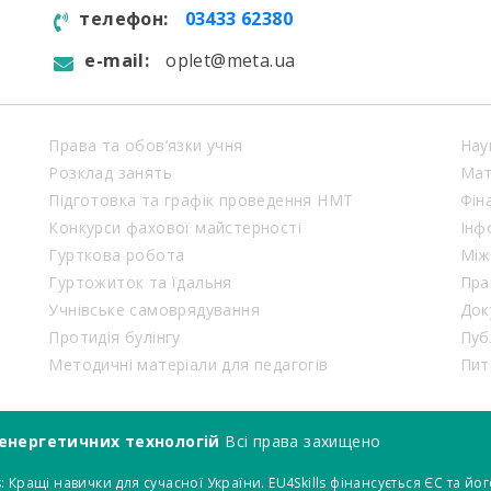
телефон:
03433 62380
e-mail:
oplet@meta.ua
Права та обов’язки учня
Нау
Розклад занять
Мат
Підготовка та графік проведення НМТ
Фін
Конкурси фахової майстерності
Інф
Гурткова робота
Між
Гуртожиток та їдальня
Пра
Учнівське самоврядування
Док
Протидія булінгу
Пуб
Методичні матеріали для педагогів
Пит
енергетичних технологій
Всі права захищено
: Кращі навички для сучасної України. EU4Skills фінансується ЄС та