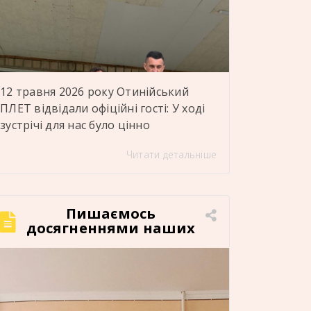
12 травня 2026 року Отинійський
ПЛЕТ відвідали офіційні гості: У ході
зустрічі для нас було цінно
презентувати матеріально-технічну
Читати детальніше
базу ліцею, навчальні кабінети,
майстерні, лабораторії та
гуртожиток, де проживають
здобувачі освіти. Дякуємо
Пишаємось
представникам департаменту освіти
досягненнями наших
здобувачів освіти!
і науки обласної державної
адміністрації за увагу до діяльності
нашого закладу, відкритий діалог,
теплу та дружню атмосферу,
конструктивне спілкування та