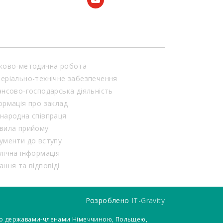
ково-методична робота
еріально-технічне забезпечення
ансово-господарська діяльність
ормація про заклад
народна співпраця
вила прийому
ументи до вступу
лічна інформація
ання та відповіді
Розроблено
IT-Gravity
 його державами-членами Німеччиною, Польщею,