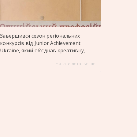
фаховий […]
Завершився сезон регіональних
конкурсів від Junior Achievement
Ukraine, який об’єднав креативну,
підприємливу та талановиту молодь
Читати детальніше
Івано-Франківщини Учасники
представили свої бізнес-ідеї та
проєкти, серед яких – екопродукція,
вироби ручної роботи, соціальні
ініціативи та інноваційні рішення
Отинійський професійний ліцей
енергетичних технологій гідно
представили наші команди: «ArtBits»
– креатив, сучасне мислення та цікаві
ідеї «Пастильно» – відповідальність,