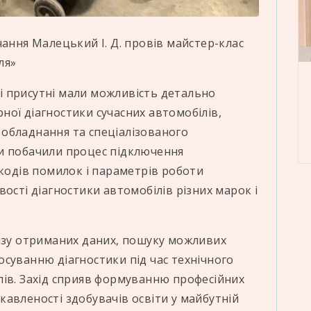
чання Малецький І. Д. провів майстер-клас
іля»
всі присутні мали можливість детально
ої діагностики сучасних автомобілів,
обладнання та спеціалізованого
и побачили процес підключення
 кодів помилок і параметрів роботи
ості діагностики автомобілів різних марок і
лізу отриманих даних, пошуку можливих
суванню діагностики під час технічного
лів. Захід сприяв формуванню професійних
авленості здобувачів освіти у майбутній