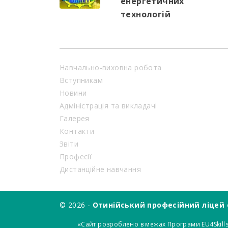
енергетичних
технологій
Навчально-виховна робота
Вступникам
Новини
Адміністрація та викладачі
Галерея
Контакти
Звіти
Професії
Дистанційне навчання
© 2026 -
Отинійський професійний ліцей 
«Сайт розроблено в межах Програми EU4Skills