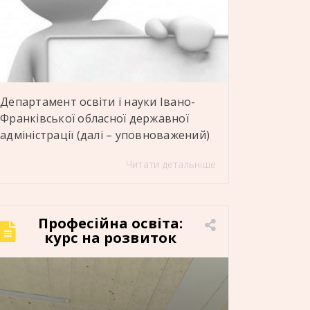
Департамент освіти і науки Івано-
Франківської обласної державної
адміністрації (далі – уповноважений)
оголошує про відбір кандидатів до
Читати детальніше
складу наглядової ради ДПТНЗ
«Отинійський професійний ліцей
енергетичних технологій» селище
Отинія, Коломийський район, Івано-
Професійна освіта:
Франківська область Детальніше тут:
курс на розвиток