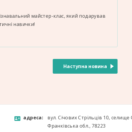
пізнавальний майстер-клас, який подарував
тичні навички!
Наступна новина
aдресa:
вул. Січових Стрільців 10, селище 
Франківська обл., 78223